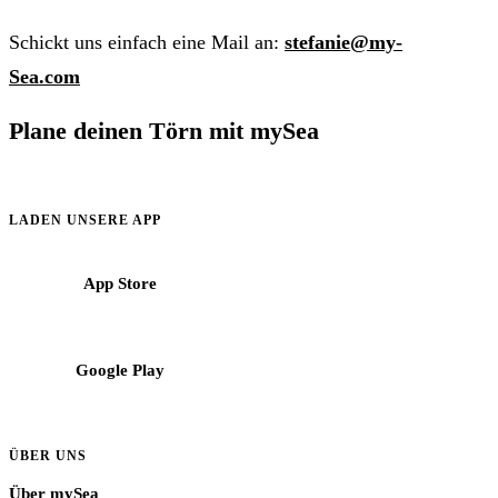
Schickt uns einfach eine Mail an:
stefanie@my-
Sea.com
Plane deinen Törn mit mySea
Informationen, Reviere und Buchungshilfen für Crews im
Mittelmeer.
LADEN UNSERE APP
App Store
Google Play
ÜBER UNS
Über mySea