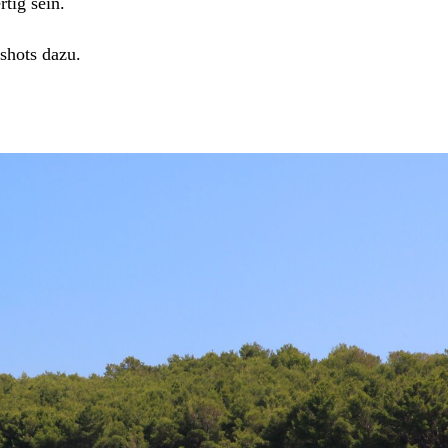
tig sein.
nshots dazu.