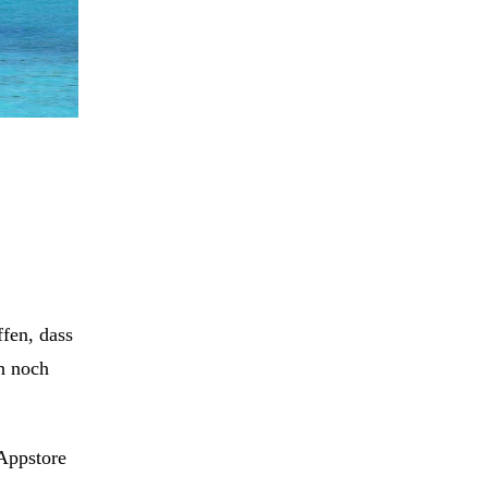
fen, dass
ch noch
Appstore