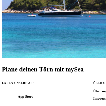
Plane deinen Törn mit mySea
Informationen, Reviere und Buchungshilfen für Crews im Mittelmeer.
LADEN UNSERE APP
ÜBER U
Über m
App Store
Impres