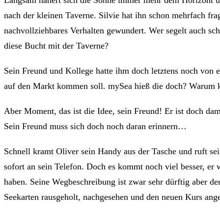
Langsam nähert sich die Sonne immer mehr dem Horizont un
nach der kleinen Taverne. Silvie hat ihn schon mehrfach fra
nachvollziehbares Verhalten gewundert. Wer segelt auch sch
diese Bucht mit der Taverne?
Sein Freund und Kollege hatte ihm doch letztens noch von 
auf den Markt kommen soll. mySea hieß die doch? Warum ka
Aber Moment, das ist die Idee, sein Freund! Er ist doch dam
Sein Freund muss sich doch noch daran erinnern…
Schnell kramt Oliver sein Handy aus der Tasche und ruft s
sofort an sein Telefon. Doch es kommt noch viel besser, er 
haben. Seine Wegbeschreibung ist zwar sehr dürftig aber der
Seekarten rausgeholt, nachgesehen und den neuen Kurs ange