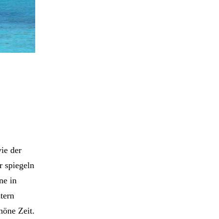
ie der
r spiegeln
ne in
tern
höne Zeit.