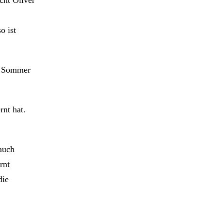
cht Oliver
o ist
im Sommer
rnt hat.
auch
rnt
die